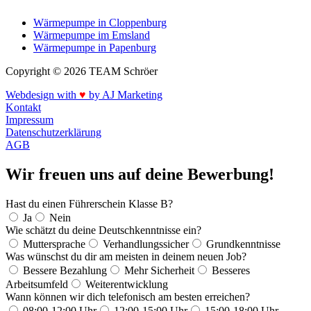
Wärmepumpe in Cloppenburg
Wärmepumpe im Emsland
Wärmepumpe in Papenburg
Copyright © 2026 TEAM Schröer
Webdesign with
♥
by AJ Marketing
Kontakt
Impressum
Datenschutzerklärung
AGB
Wir freuen uns auf deine Bewerbung!
Hast du einen Führerschein Klasse B?
Ja
Nein
Wie schätzt du deine Deutschkenntnisse ein?
Muttersprache
Verhandlungssicher
Grundkenntnisse
Was wünschst du dir am meisten in deinem neuen Job?
Bessere Bezahlung
Mehr Sicherheit
Besseres
Arbeitsumfeld
Weiterentwicklung
Wann können wir dich telefonisch am besten erreichen?
08:00-12:00 Uhr
12:00-15:00 Uhr
15:00-18:00 Uhr