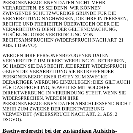
PERSONENBEZOGENEN DATEN NICHT MEHR
VERARBEITEN, ES SEI DENN, WIR KÖNNEN
ZWINGENDE SCHUTZWÜRDIGE GRÜNDE FÜR DIE
VERARBEITUNG NACHWEISEN, DIE IHRE INTERESSEN,
RECHTE UND FREIHEITEN ÜBERWIEGEN ODER DIE
VERARBEITUNG DIENT DER GELTENDMACHUNG,
AUSÜBUNG ODER VERTEIDIGUNG VON
RECHTSANSPRÜCHEN (WIDERSPRUCH NACH ART. 21
ABS. 1 DSGVO).
WERDEN IHRE PERSONENBEZOGENEN DATEN
VERARBEITET, UM DIREKTWERBUNG ZU BETREIBEN,
SO HABEN SIE DAS RECHT, JEDERZEIT WIDERSPRUCH
GEGEN DIE VERARBEITUNG SIE BETREFFENDER
PERSONENBEZOGENER DATEN ZUM ZWECKE
DERARTIGER WERBUNG EINZULEGEN; DIES GILT AUCH
FÜR DAS PROFILING, SOWEIT ES MIT SOLCHER
DIREKTWERBUNG IN VERBINDUNG STEHT. WENN SIE
WIDERSPRECHEN, WERDEN IHRE
PERSONENBEZOGENEN DATEN ANSCHLIESSEND NICHT
MEHR ZUM ZWECKE DER DIREKTWERBUNG
VERWENDET (WIDERSPRUCH NACH ART. 21 ABS. 2
DSGVO).
Beschwerde­recht bei der zuständigen Aufsichts­