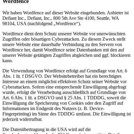
Wordfence
Wir haben Wordfence auf dieser Website eingebunden. Anbieter ist
Defiant Inc., Defiant, Inc., 800 5th Ave Ste 4100, Seattle, WA
98104, USA (nachfolgend „Wordfence“).
Wordfence dient dem Schutz unserer Website vor unerwünschten
Zugriffen oder bösartigen Cyberattacken. Zu diesem Zweck stellt
unsere Website eine dauerhafte Verbindung zu den Servern von
Wordfence her, damit Wordfence seine Datenbanken mit den auf
unserer Website getätigten Zugriffen abgleichen und ggf. blockieren
kann.
Die Verwendung von Wordfence erfolgt auf Grundlage von Art. 6
Abs. 1 lit. f DSGVO. Der Websitebetreiber hat ein berechtigtes
Interesse an einem möglichst effektiven Schutz seiner Website vor
Cyberattacken. Sofern eine entsprechende Einwilligung abgefragt
wurde, erfolgt die Verarbeitung ausschließlich auf Grundlage von
Art. 6 Abs. 1 lit. a DSGVO und § 25 Abs. 1 TDDDG, soweit die
Einwilligung die Speicherung von Cookies oder den Zugriff auf
Informationen im Endgerät des Nutzers (z. B. Device-
Fingerprinting) im Sinne des TDDDG umfasst. Die Einwilligung ist
jederzeit widerrufbar.
Die Datenübertragung in die USA wird auf die