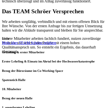
technisch überzeugt und im Alltag zuverlässig funktioniert.
Das
TEAM Schröer
Versprechen
Wir arbeiten sorgfältig, verbindlich und mit einem offenen Blick für
Ihre Wünsche. Von der ersten Anfrage bis zur fertigen Umsetzung
halten wir die Abläufe transparent und bleiben für Sie ansprechbar.
Unsere Mitarbeiter arbeiten fachlich fundiert, nutzen zuverlässige
mehr
Produkte und setzen jedes Projekt mit einem hohen
Mehr über TEAM Schröer erfahren
Qualitätsanspruch um. So entsteht ein Ergebnis, das dauerhaft
überzeugt.
Gründung & erster Mitarbeiter
Erster Lehrling & Einsatz im Ahrtal bei der Hochwasserkatastrophe
Bezug der Büroräume im Co-Working-Space
Spatenstich Halle
10. Mitabeiter
Bezug der neuen Halle
1. ausgelernter Lehrling